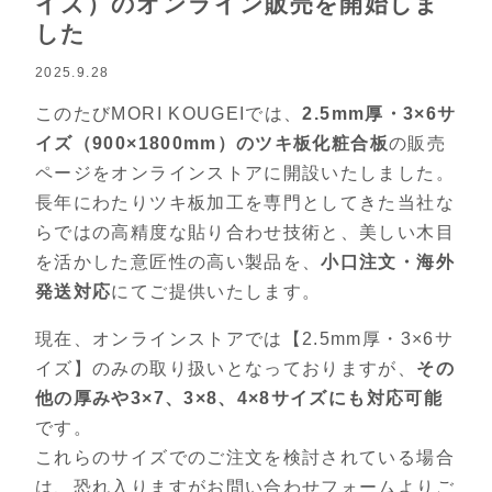
イズ）のオンライン販売を開始しま
した
2025.9.28
このたびMORI KOUGEIでは、
2.5mm厚・3×6サ
イズ（900×1800mm）のツキ板化粧合板
の販売
ページをオンラインストアに開設いたしました。
長年にわたりツキ板加工を専門としてきた当社な
らではの高精度な貼り合わせ技術と、美しい木目
を活かした意匠性の高い製品を、
小口注文・海外
発送対応
にてご提供いたします。
現在、オンラインストアでは【2.5mm厚・3×6サ
イズ】のみの取り扱いとなっておりますが、
その
他の厚みや3×7、3×8、4×8サイズにも対応可能
です。
これらのサイズでのご注文を検討されている場合
は、恐れ入りますがお問い合わせフォームよりご