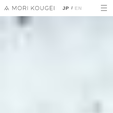
JP
EN