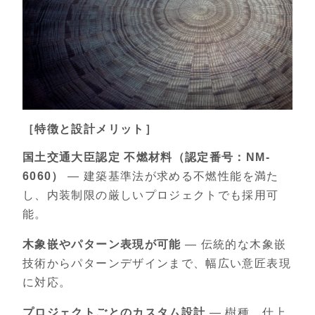
［特徴と設計メリット］
国土交通大臣認定 不燃材料（認定番号：NM-
6060）
— 建築基準法が求める不燃性能を満た
し、内装制限の厳しいプロジェクトでも採用可
能。
木象嵌やパターン表現が可能
— 伝統的な木象嵌
技術からパターンデザインまで、幅広い意匠表現
に対応。
プロジェクトごとのカスタム設計
— 樹種、仕上