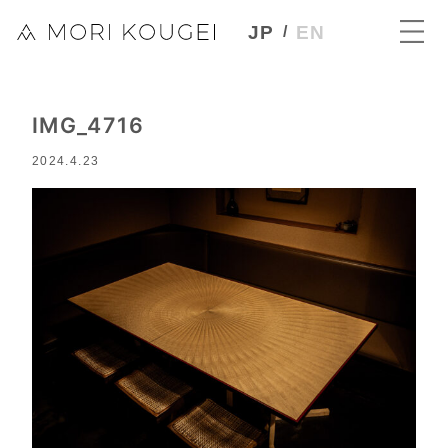
JP
EN
IMG_4716
2024.4.23