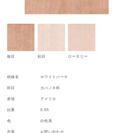
板目
柾目
ロータリー
樹種名
ホワイトバーチ
科目
カバノキ科
産地
アメリカ
比重
0.65
色
白色系
在庫
お問い合わせ