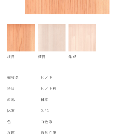
板目
柾目
集成
樹種名
ヒノキ
科目
ヒノキ科
産地
日本
比重
0.41
色
白色系
在庫
通常在庫