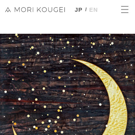
JP
EN