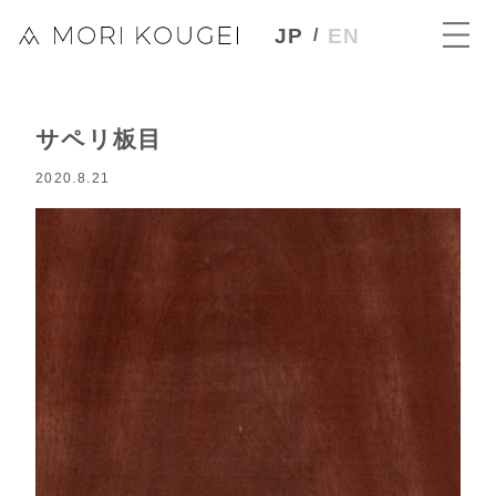
JP
EN
サペリ板目
2020.8.21