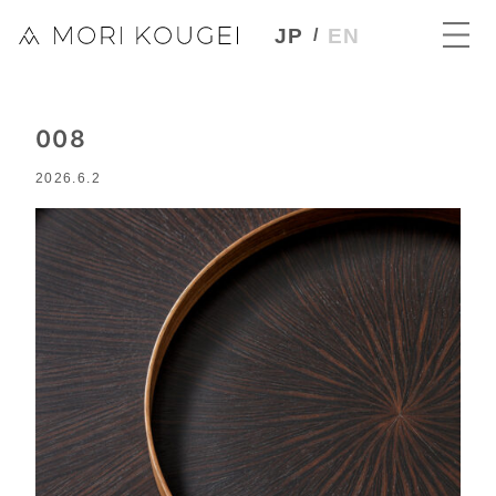
JP
EN
008
2026.6.2